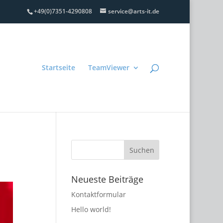
+49(0)7351-4290808
service@arts-it.de
Startseite
TeamViewer
Neueste Beiträge
Kontaktformular
Hello world!