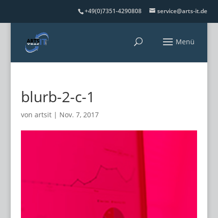
+49(0)7351-4290808
service@arts-it.de
blurb-2-c-1
von
artsit
|
Nov. 7, 2017