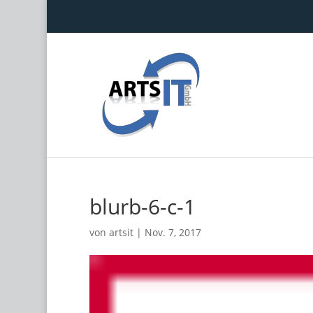
blurb-6-c-1
von
artsit
|
Nov. 7, 2017