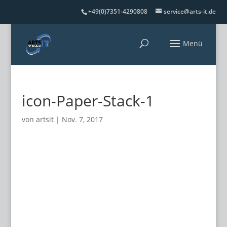
+49(0)7351-4290808
service@arts-it.de
icon-Paper-Stack-1
von
artsit
|
Nov. 7, 2017