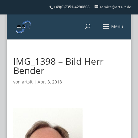
+49(0)7351-4290808
service@arts-it.de
IMG_1398 – Bild Herr
Bender
von
artsit
|
Apr. 3, 2018