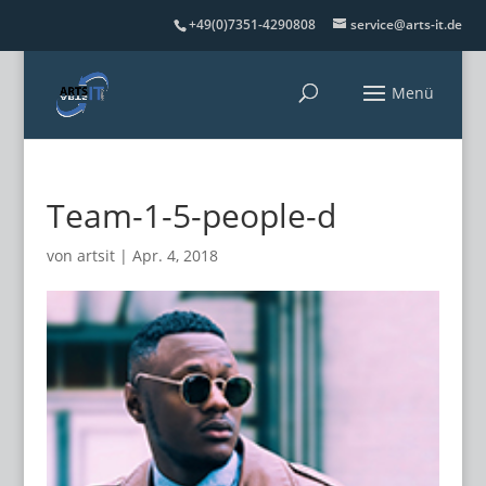
+49(0)7351-4290808
service@arts-it.de
Team-1-5-people-d
von
artsit
|
Apr. 4, 2018