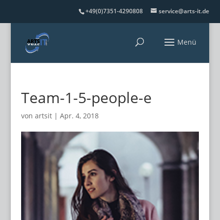
+49(0)7351-4290808
service@arts-it.de
Team-1-5-people-e
von
artsit
|
Apr. 4, 2018