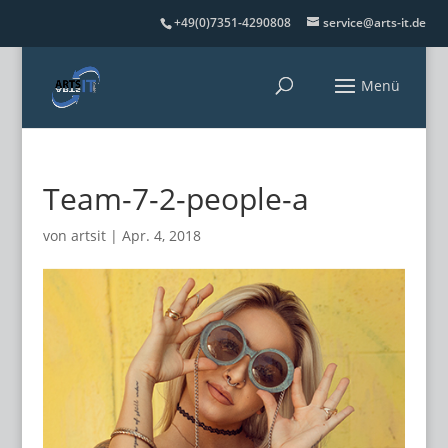
+49(0)7351-4290808
service@arts-it.de
Team-7-2-people-a
von
artsit
|
Apr. 4, 2018