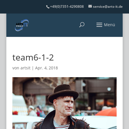
+49(0)7351-4290808
service@arts-it.de
team6-1-2
von
artsit
|
Apr. 4, 2018