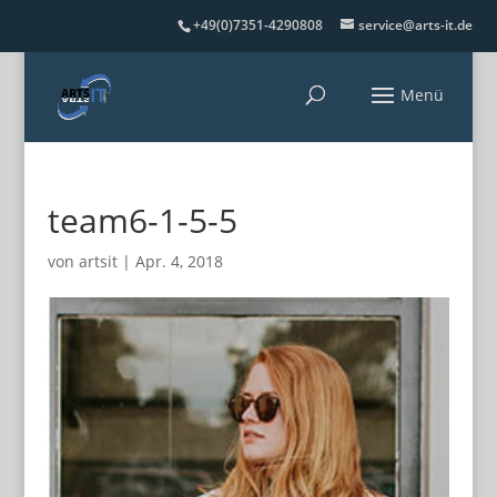
+49(0)7351-4290808
service@arts-it.de
team6-1-5-5
von
artsit
|
Apr. 4, 2018